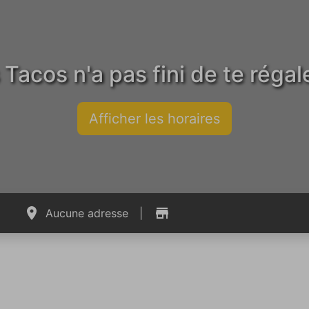
acos n'a pas fini de te régal
Afficher les horaires
Aucune adresse
|