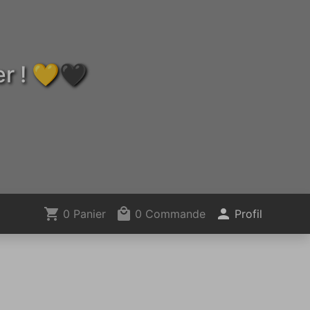
er ! 💛🖤
0 Panier
0 Commande
Profil